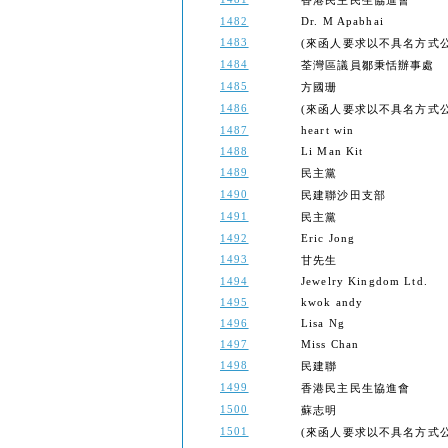
香港民主民生協進會
1482
Dr. M Apabhai
1483
(來函人要求以不具名方式公開) (Th
1484
荃灣區議員鄒秉恬辦事處
1485
方國珊
1486
(來函人要求以不具名方式公開) (Th
1487
heart win
1488
Li Man Kit
1489
民主黨
1490
民建聯沙田支部
1491
民主黨
1492
Eric Jong
1493
甘先生
1494
Jewelry Kingdom Ltd.
1495
kwok andy
1496
Lisa Ng
1497
Miss Chan
1498
民建聯
1499
香港民主民生協進會
1500
蘇志明
1501
(來函人要求以不具名方式公開) (Th