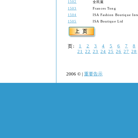
1502
全民黨
1503
Frances Tong
1504
ISA Fashion Boutique Int
1505
ISA Boutique Ltd
1
2
3
4
5
6
7
8
页:
21
22
23
24
25
26
27
28
2006 © |
重要告示