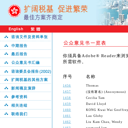
你须具备Adobe® Reader
所需软件。
序号
名称
1456
Thomas
1457
(沒有署名) (Anonymous)
1458
Cecilia Tam
1459
David Lloyd
1460
KONG Kwai Wai Geoffre
1461
Lau Globy
1462
Liu Kam Chau, Wendy
1463
raymond lam