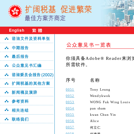
你须具备Adobe® Reader
所需软件。
序号
名称
0051
Tony Leung
0052
Wendykwok
0053
WONG Fuk Wing Louis
0054
pan sham
0055
kwan Chun Yin
0056
Alice
0057
何立仁
0058