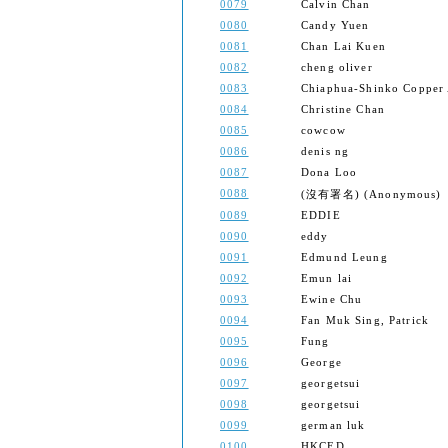
0079
Calvin Chan
0080
Candy Yuen
0081
Chan Lai Kuen
0082
cheng oliver
0083
Chiaphua-Shinko Copper 
0084
Christine Chan
0085
cowcow
0086
denis ng
0087
Dona Loo
0088
(沒有署名) (Anonymous)
0089
EDDIE
0090
eddy
0091
Edmund Leung
0092
Emun lai
0093
Ewine Chu
0094
Fan Muk Sing, Patrick
0095
Fung
0096
George
0097
georgetsui
0098
georgetsui
0099
german luk
0100
HKCED