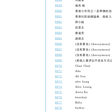
何建業
0059
俊杰 歐
0060
香港小市民之一及學佛的信
0061
香港社區組織協會、低收入
0062
郭小姐
0063
莊景文
0064
蔡遠芳
0065
謝易文
0066
(沒有署名) (Anonymous)
0067
(沒有署名) (Anonymous)
0068
(沒有署名) (Anonymous)
0069
(來函人要求以不具名方式公開) (Th
0070
Chan Chan
0071
Ada
0072
Ah Son
0073
alex kung
0074
Alex Leung
0075
Anita Ko
0076
benshair
0077
Billy
0078
butbut