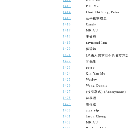
1412
mmm ho
1413
P.C. Mar
1414
Choi Chi Sing, Peter
1415
公平稅制聯盟
1416
Candy
1417
MK AU
1418
王敏燕
1419
raymond lam
1420
伍瑞媚
1421
(來函人要求以不具名方式公開) (Th
1422
甘先生
1423
perry
1424
Qin Yan Mo
1425
Wesley
1426
Wong Dennis
1427
(沒有署名) (Anonymous)
1428
林學潛
1429
霍偉達
1430
alex yip
1431
Jason Cheng
1432
MK AU