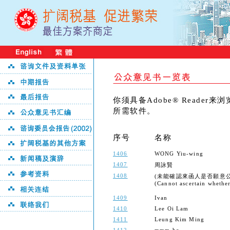
你须具备Adobe® Reader
所需软件。
序号
名称
1406
WONG Yiu-wing
1407
周詠賢
1408
(未能確認來函人是否願意
(Cannot ascertain whether 
1409
Ivan
1410
Lee Oi Lam
1411
Leung Kim Ming