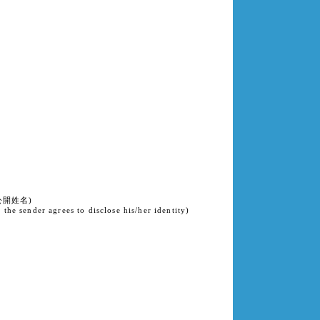
公開姓名)
the sender agrees to disclose his/her identity)