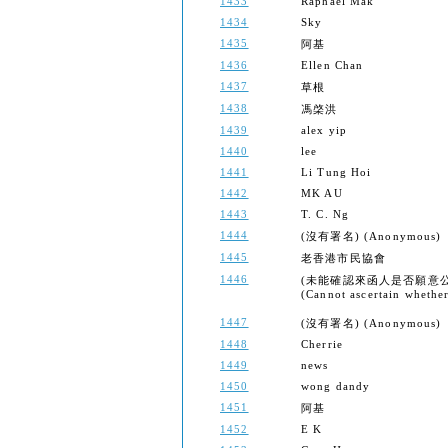
1433
Raphael Mak
1434
Sky
1435
阿基
1436
Ellen Chan
1437
草根
1438
馮棨洪
1439
alex yip
1440
lee
1441
Li Tung Hoi
1442
MK AU
1443
T. C. Ng
1444
(沒有署名) (Anonymous)
1445
老香港市民協會
1446
(未能確認來函人是否願意
(Cannot ascertain whether 
1447
(沒有署名) (Anonymous)
1448
Cherrie
1449
news
1450
wong dandy
1451
阿基
1452
E K