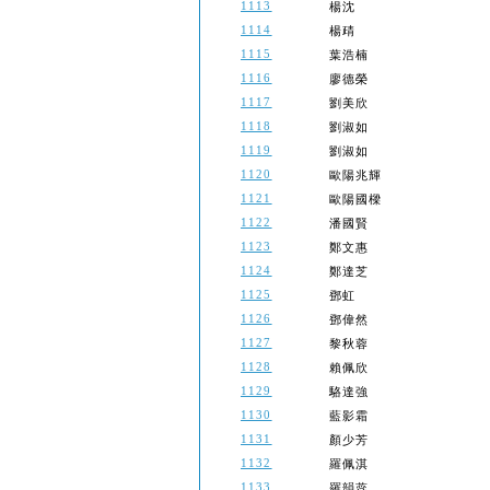
1113
楊沈
1114
楊靕
1115
葉浩楠
1116
廖德榮
1117
劉美欣
1118
劉淑如
1119
劉淑如
1120
歐陽兆輝
1121
歐陽國樑
1122
潘國賢
1123
鄭文惠
1124
鄭達芝
1125
鄧虹
1126
鄧偉然
1127
黎秋蓉
1128
賴佩欣
1129
駱達強
1130
藍影霜
1131
顏少芳
1132
羅佩淇
1133
羅韻蕊