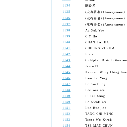
1134
關俊昇
1135
(沒有署名) (Anonymous)
1136
(沒有署名) (Anonymous)
1137
(沒有署名) (Anonymous)
1138
Au Suk Yee
1139
C Y Ho
1140
CHAN LAI HA
1141
CHEUNG YI SUM
1142
Elvis
1143
Goldpfeil Distribution an
1144
Jason FU
1145
Kenneth Wong Ching Ka
1146
Lam Lai Ying
1147
Lo Siu Hung
1148
Lee Wai Yee
1149
Li Tak Ming
1150
Lo Kwok Yee
1151
Luo Huo jiao
1152
TANG CHI MING
1153
Tsang Wai Kwok
1154
TSE MAN CHUN