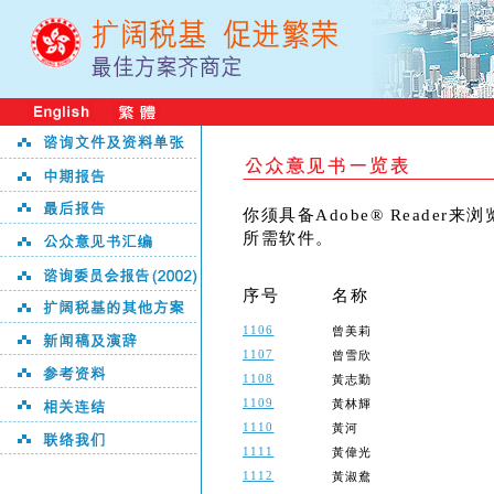
你须具备Adobe® Reader
所需软件。
序号
名称
1106
曾美莉
1107
曾雪欣
1108
黃志勤
1109
黃林輝
1110
黃河
1111
黃偉光
1112
黃淑鴦