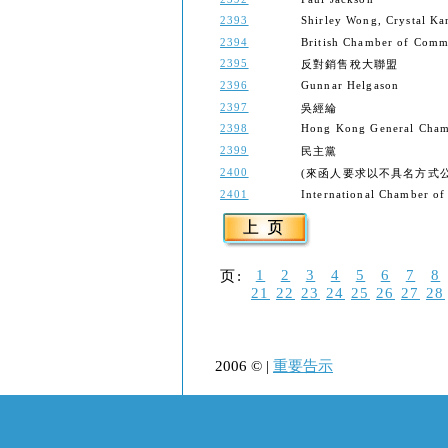
2393
Shirley Wong, Crystal Ka
2394
British Chamber of Com
2395
反對銷售稅大聯盟
2396
Gunnar Helgason
2397
吳經綸
2398
Hong Kong General Cham
2399
民主黨
2400
(來函人要求以不具名方式公開) (Th
2401
International Chamber o
1
2
3
4
5
6
7
8
页:
21
22
23
24
25
26
27
28
2006 © |
重要告示