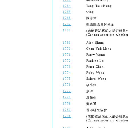
1764
Tang Tsui Hung
1765
wing
1766
陳志偉
1767
觀塘區議員何偉途
1768
(未能確認來函人是否願意
(Cannot ascertain whether
1769
Alex Shum
1770
Chan Yuk Ming
1771
Parry Wong
1772
Pauline Lai
1773
Peter Chan
1774
Ruby Wong
1775
Saloui Wong
1776
李小姐
1777
烘磚
1778
袁先生
1779
蘇永通
1780
香港研究協會
1781
(未能確認來函人是否願意
(Cannot ascertain whether