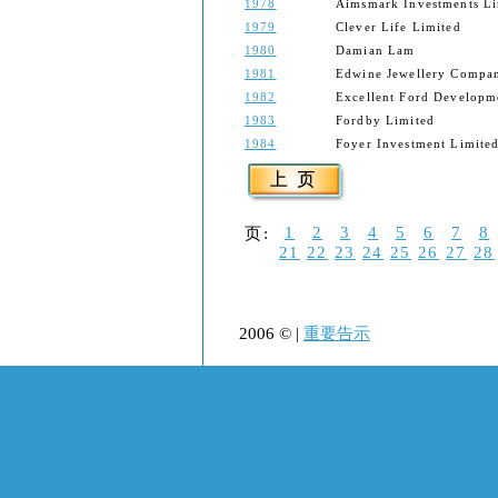
1978
Aimsmark Investments Li
1979
Clever Life Limited
1980
Damian Lam
1981
Edwine Jewellery Compa
1982
Excellent Ford Developm
1983
Fordby Limited
1984
Foyer Investment Limite
1
2
3
4
5
6
7
8
页:
21
22
23
24
25
26
27
28
2006 © |
重要告示