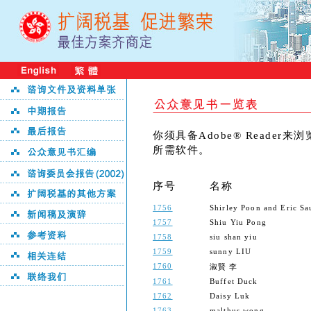
你须具备Adobe® Reader
所需软件。
序号
名称
1756
Shirley Poon and Eric Sa
1757
Shiu Yiu Pong
1758
siu shan yiu
1759
sunny LIU
1760
淑賢 李
1761
Buffet Duck
1762
Daisy Luk
1763
malthus wong