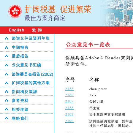
你须具备Adobe® Reader
所需软件。
序号
名称
2185
chan peter
2186
Kris
2187
公民力量
2188
民主黨
2189
民主黨新界東支部黨團
2190
沙田區議員程張迎、劉帶生
社區主任嚴志明、陳銘雄、