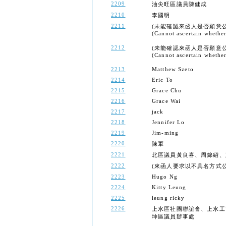
2209
油尖旺區議員陳健成
2210
李國明
2211
(未能確認來函人是否願意
(Cannot ascertain whether 
2212
(未能確認來函人是否願意
(Cannot ascertain whether 
2213
Matthew Szeto
2214
Eric To
2215
Grace Chu
2216
Grace Wai
2217
jack
2218
Jennifer Lo
2219
Jim-ming
2220
陳軍
2221
北區議員黃良喜、周錦紹、
2222
(來函人要求以不具名方式公開) (Th
2223
Hugo Ng
2224
Kitty Leung
2225
leung ricky
2226
上水區社團聯誼會、上水工
坤區議員辦事處