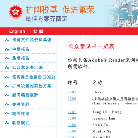
你须具备Adobe® Reader
所需软件。
序号
名称
2285
Elvis
2286
(未能確認來函人是否願意公
(Cannot ascertain whether 
2287
Yung Chiu Hung
2288
raymond lam
2289
Frank To
2290
Monica Ng
2291
Jacky LEE