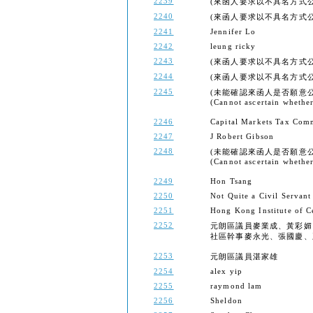
2239
(來函人要求以不具名方式公開) (Th
2240
(來函人要求以不具名方式公開) (Th
2241
Jennifer Lo
2242
leung ricky
2243
(來函人要求以不具名方式公開) (Th
2244
(來函人要求以不具名方式公開) (Th
2245
(未能確認來函人是否願意
(Cannot ascertain whether 
2246
Capital Markets Tax Comm
2247
J Robert Gibson
2248
(未能確認來函人是否願意
(Cannot ascertain whether 
2249
Hon Tsang
2250
Not Quite a Civil Servant
2251
Hong Kong Institute of C
2252
元朗區議員麥業成、黃彩媚
社區幹事麥永光、張國慶、
2253
元朗區議員湛家雄
2254
alex yip
2255
raymond lam
2256
Sheldon