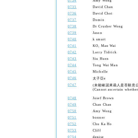
0734
Amy Wong
0735
David Chan
0736
David Choi
0737
Domin
0738
Dr Crusher Wong
0739
Jason
0740
k smart
0741
KO, Man Wai
0742
Larry Tidrick
0743
Siu Huen
0744
Tong Wai Man
0745
Michelle
0746
太子亞e
0747
(未能確認來函人是否願意
(Cannot ascertain whether 
0748
Josef Brown
0749
Chan Chan
0750
Amy Wong
0751
bonner
0752
Chu Ka Ho
0753
Cliff
0754
denise