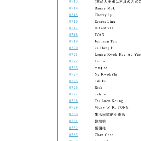
0713
(來函人要求以不具名方式公開) (Th
0714
Banny Mok
0715
Cherry Ip
0716
Ernest Ling
0717
HOAMYJ1
0718
IVAN
0719
Johnson Tam
0720
ka shing li
0721
Leung Kwok Kay, Au Yue
0722
Linda
0723
mmj so
0724
Ng KwokYin
0725
nikiks
0726
Rick
0727
t chow
0728
Tai Luen Keung
0729
Vicky W. K. TONG
0730
生活困難的小市民
0731
劉煥明
0732
羅國雄
0733
Chan Chan