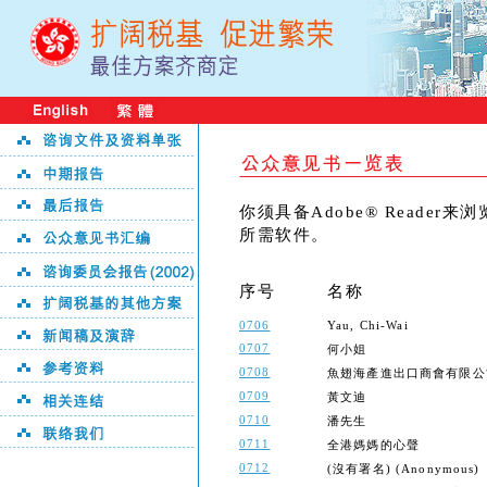
你须具备Adobe® Reader
所需软件。
序号
名称
0706
Yau, Chi-Wai
0707
何小姐
0708
魚翅海產進出口商會有限公
0709
黃文迪
0710
潘先生
0711
全港媽媽的心聲
0712
(沒有署名) (Anonymous)