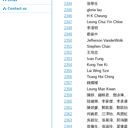
2344
張華生
2345
gloria lau
2346
H K Cheung
2347
Leung Chui Yin Chloe
2348
李漢明
2349
蔡振中
2350
Jefferson VanderWolk
2351
Stephen Chan
2352
王培忠
2353
Ivan Fung
2354
Kong Yee Ki
2355
Lai Wing Sze
2356
Tsang Hoi Ching
2357
鍾國樑
2358
Leung Man Kwan
2359
陳靜、錢映君、鄧泳琳、
2360
陸健輝、李家傑、李承康
2361
陳碧媛、鄭凱茵、鄭凱怡
2362
何婉君、江澤怡、馬寶虹
2363
吳穎兒、張展濤、郭鴻榮
2364
曾滌生、張淑玲、梁肇庭