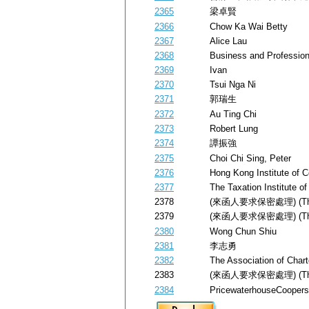
2365
梁卓賢
2366
Chow Ka Wai Betty
2367
Alice Lau
2368
Business and Profession
2369
Ivan
2370
Tsui Nga Ni
2371
郭瑞生
2372
Au Ting Chi
2373
Robert Lung
2374
譚振強
2375
Choi Chi Sing, Peter
2376
Hong Kong Institute of C
2377
The Taxation Institute o
2378
(來函人要求保密處理) (The sen
2379
(來函人要求保密處理) (The sen
2380
Wong Chun Shiu
2381
李志勇
2382
The Association of Char
2383
(來函人要求保密處理) (The sen
2384
PricewaterhouseCoopers