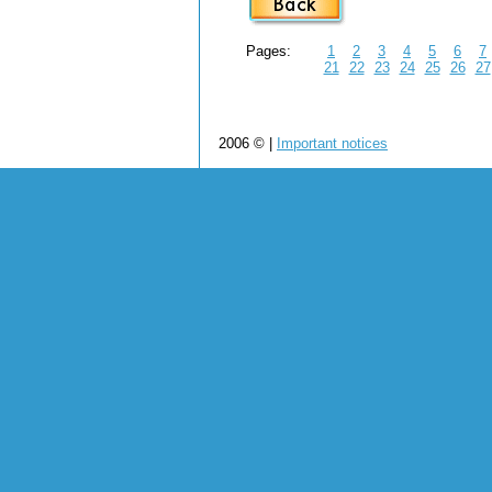
Pages:
1
2
3
4
5
6
7
21
22
23
24
25
26
27
2006 © |
Important notices