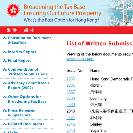
Viewing of the below documents requ
www.adobe.com
.
Serial No.
Name
2335
Hong Kong Democratic F
2336
張志忠
2337
馬偉權
2338
Lee Hung
2339
張文輝
2340
(來函人要求保密處理) (The sen
2341
郭偉峰
2342
Shirley
2343
Yoyo Yiu