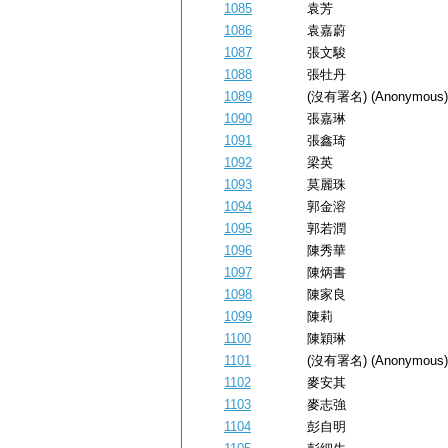
1085
袁芳
1086
袁嘉蔚
1087
張文駿
1088
張牡丹
1089
(沒有署名) (Anonymous)
1090
張嘉琳
1091
張鑫琦
1092
梁英
1093
莫麗珠
1094
郭金溶
1095
郭若潤
1096
陳秀華
1097
陳炳書
1098
陳家良
1099
陳莉
1100
陳穎琳
1101
(沒有署名) (Anonymous)
1102
麥安其
1103
麥志強
1104
彭自明