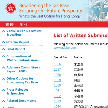
Viewing of the below documents requ
www.adobe.com
.
Serial No.
Name
1056
朱浩基
1057
江浩然
1058
何振維
1059
何超
1060
余桂紅
1061
余國屏
1062
余惠群
1063
吳文拔
1064
(沒有署名) (Anonymous)