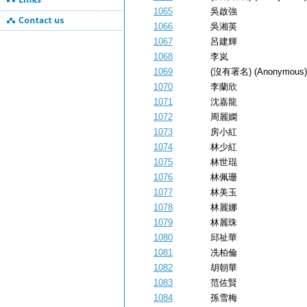
1065
吳啟強
1066
吳湘英
1067
呂建輝
1068
李岚
1069
(沒有署名) (Anonymous)
1070
李蘭欣
1071
沈嘉龍
1072
周麗嫻
1073
房小紅
1074
林少紅
1075
林世琨
1076
林佩珊
1077
林美玉
1078
林麗娜
1079
林麗珠
1080
邱祉華
1081
冼柏倫
1082
胡朝華
1083
范佐賢
1084
孫雪梅