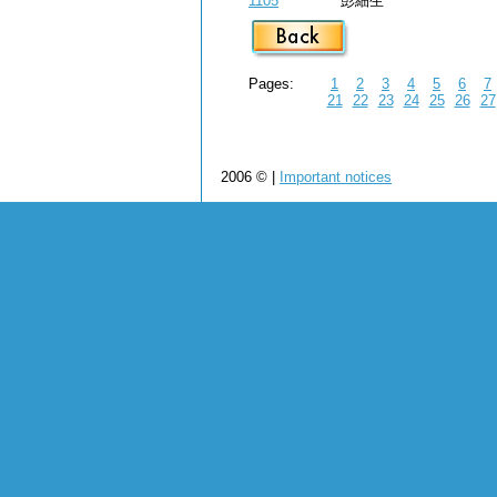
1105
彭細生
Pages:
1
2
3
4
5
6
7
21
22
23
24
25
26
27
2006 © |
Important notices